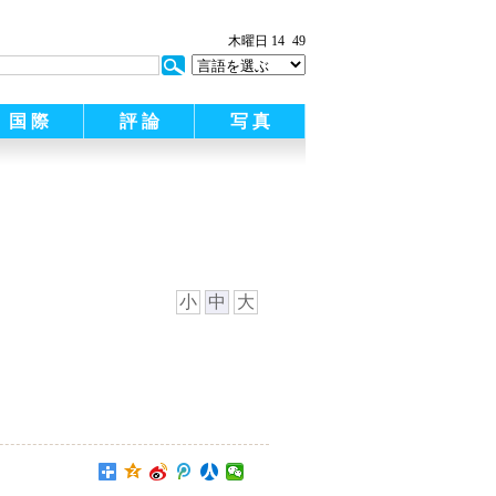
:
木曜日 14
49
国 際
評 論
写 真
小
中
大