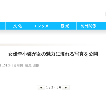
文 化
エンタメ
観 光
対外関係
女優李小璐が女の魅力に溢れる写真を公開
11:51:34
| 新華網 |
編集: 谢艳
1
2
3
4
5
6