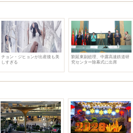
チョン・ジヒョンが出産後も美
劉延東副総理、中露高速鉄道研
しすぎる
究センター除幕式に出席