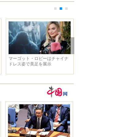
マーゴット・ロビーはチャイナ
米イージス艦、ロシア艦に異
ドレス姿で美足を展示
接近