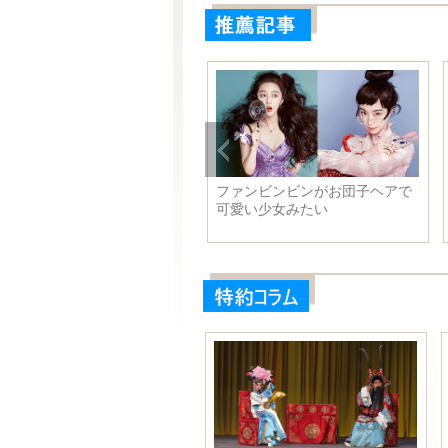
妻の林依晨がエレガントな魅
ファンビンビンがお団子ヘアで
をアピール
可愛い少女みたい