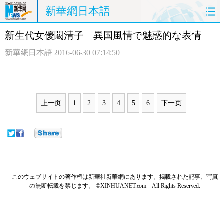
新華網日本語
新生代女優闞清子 異国風情で魅惑的な表情
ホームページ
政治
経済
新華網日本語
2016-06-30 07:14:50
社会
文化
エンタメ
観光
評論
写真
上一页
1
2
3
4
5
6
下一页
中日対訳
このウェブサイトの著作権は新華社新華網にあります。掲載された記事、写真
の無断転載を禁じます。 ©XINHUANET.com All Rights Reserved.