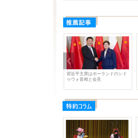
近平主席、ポーランドのドゥ
習近平主席はポーランドのシド
大統領が行った晩餐会に出席
ゥウォ首相と会見