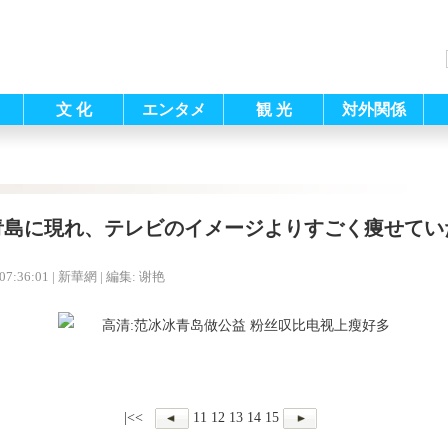
文 化
エンタメ
観 光
対外関係
青島に現れ、テレビのイメージよりすごく痩せてい
07:36:01
| 新華網 |
編集: 谢艳
|<<
11
12
13
14
15