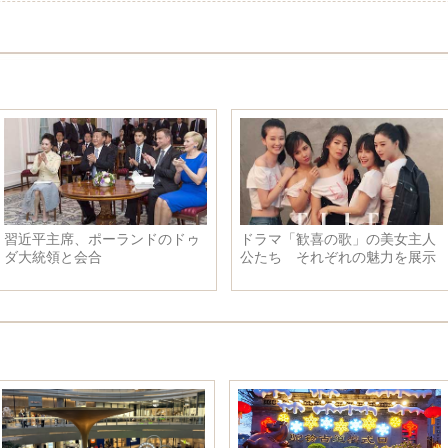
習近平主席、ポーランドのドゥ
ドラマ「歓喜の歌」の美女主人
ダ大統領と会合
公たち それぞれの魅力を展示