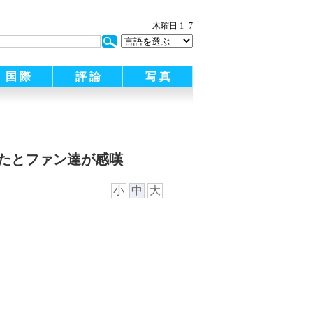
木曜日 1
7
国 際
評 論
写 真
たとファン達が感嘆
小
中
大