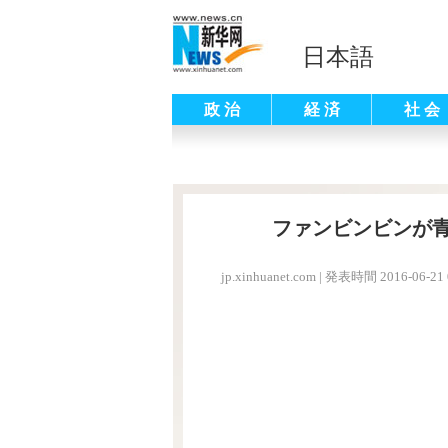
日本語
政 治
経 済
社 会
ファンビンビンが
jp.xinhuanet.com
|
発表時間 2016-06-21 