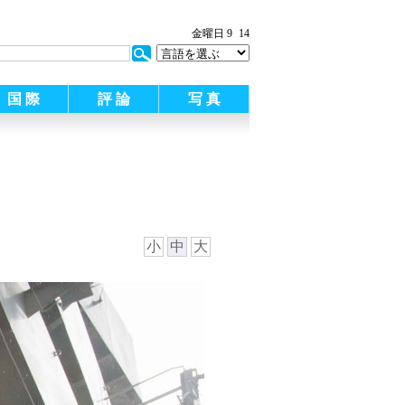
金曜日 9
14
国 際
評 論
写 真
小
中
大