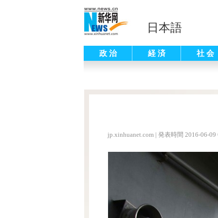
日本語
政 治
経 済
社 会
jp.xinhuanet.com
|
発表時間 2016-06-09 