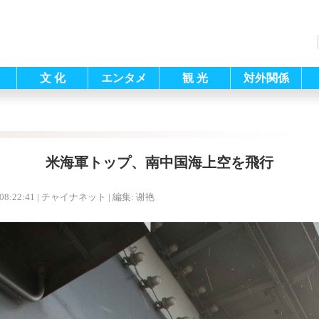
文 化
エンタメ
観 光
対外関係
米海軍トップ、南中国海上空を飛行
08:22:41
| チャイナネット |
編集: 谢艳