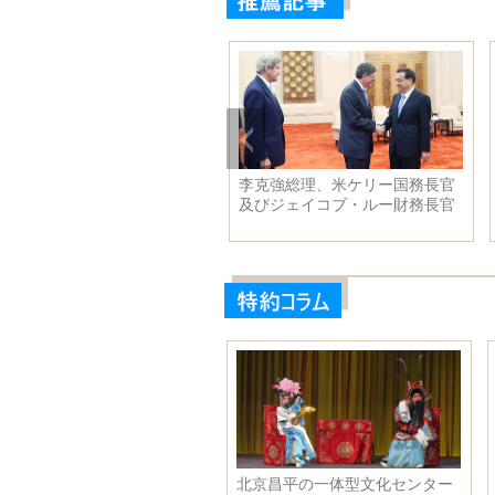
克強総理、米国のケリー国務
上海ディズニーランド 「奇幻
官とジェイコブ・ルー財務長
童話城堡」を各角度から撮影
と会見