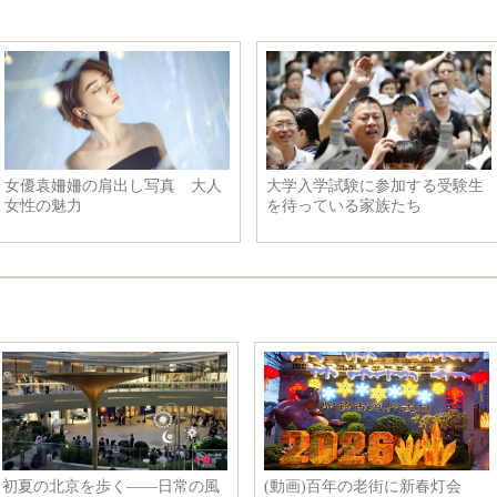
地下鉄で見かけた変わった人た
世界最速の量産型単発機 収容
ち
人数は5人