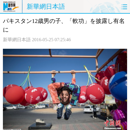
新華網日本語
パキスタン12歳男の子、「軟功」を披露し有名
ホームページ
政治
経済
に
社会
文化
エンタメ
新華網日本語
2016-05-25 07:25:46
観光
評論
写真
中日対訳