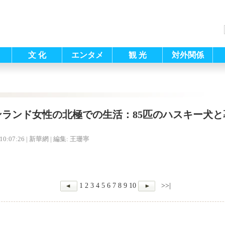
文 化
エンタメ
観 光
対外関係
ンランド女性の北極での生活：85匹のハスキー犬と
10:07:26
| 新華網 |
編集: 王珊寧
1
2
3
4
5
6
7
8
9
10
>>|