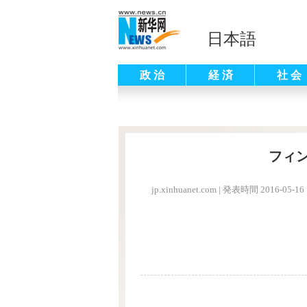
日本語
政 治
経 済
社 会
フィ
jp.xinhuanet.com
|
発表時間 2016-05-16 