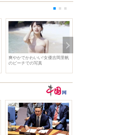
爽やかでかわいい!女優吉岡里帆
金正恩氏、まもなく完成する
のビーチでの写真
鮮自然博物館を視察