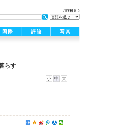
月曜日 6
5
国 際
評 論
写 真
暮らす
小
中
大