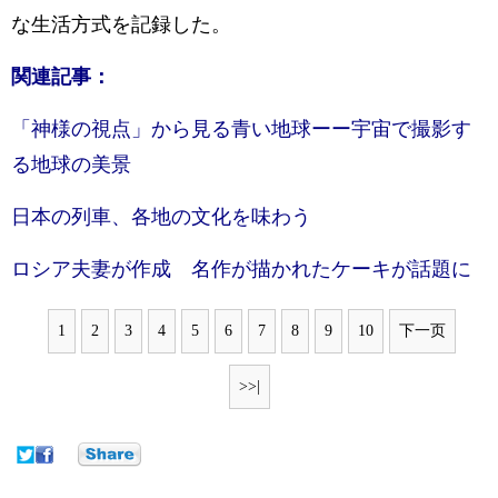
な生活方式を記録した。
関連記事：
「神様の視点」から見る青い地球ーー宇宙で撮影す
る地球の美景
日本の列車、各地の文化を味わう
ロシア夫妻が作成 名作が描かれたケーキが話題に
1
2
3
4
5
6
7
8
9
10
下一页
>>|