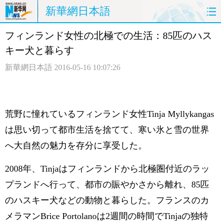
新華網日本語
フィンランド女性の北極での生活：85匹のハス
ホームページ
政治
経済
キー犬と暮らす
社会
文化
エンタメ
新華網日本語
2016-05-16 10:07:26
観光
評論
写真
中日対訳
荒野に憧れているフィンランド女性Tinja Myllykangas
は思い切って都市生活を捨てて、寒い氷と雪の世界
へ大自然の魅力を存分に享受した。
2008年、Tinjaはフィンランドから北極圏付近のラッ
プランドへ行って、都市の賑やかさから離れ、85匹
のハスキー犬などの動物と暮らした。フランスのカ
メラマンBrice Portolanoは2週間の時間でTinjaの独特