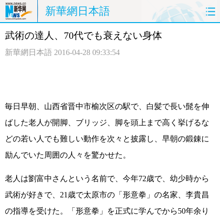
新華網日本語
武術の達人、70代でも衰えない身体
ホームページ
政治
経済
新華網日本語
2016-04-28 09:33:54
社会
文化
エンタメ
観光
評論
写真
毎日早朝、山西省晋中市榆次区の駅で、白髪で長い髭を伸
中日対訳
ばした老人が開脚、ブリッジ、脚を頭上まで高く挙げるな
どの若い人でも難しい動作を次々と披露し、早朝の鍛錬に
励んでいた周囲の人々を驚かせた。
老人は劉富中さんという名前で、今年72歳で、幼少時から
武術が好きで、21歳で太原市の「形意拳」の名家、李貴昌
の指導を受けた。「形意拳」を正式に学んでから50年余り