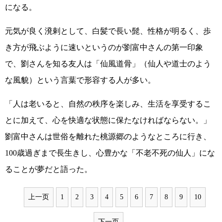
になる。
元気が良く溌剌として、白髪で長い髭、性格が明るく、歩
き方が飛ぶように速いというのが劉富中さんの第一印象
で、劉さんを知る友人は「仙風道骨」（仙人や道士のよう
な風貌）という言葉で形容する人が多い。
「人は老いると、自然の秩序を楽しみ、生活を享受するこ
とに加えて、心を快適な状態に保たなければならない。」
劉富中さんは世俗を離れた桃源郷のようなところに行き、
100歳過ぎまで長生きし、心豊かな「不老不死の仙人」にな
ることが夢だと語った。
上一页
1
2
3
4
5
6
7
8
9
10
下一页