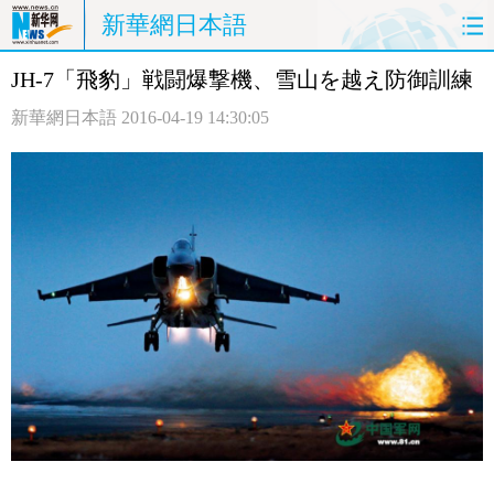
新華網日本語
JH-7「飛豹」戦闘爆撃機、雪山を越え防御訓練
ホームページ
政治
経済
新華網日本語
2016-04-19 14:30:05
社会
文化
エンタメ
観光
評論
写真
中日対訳