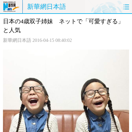
新華網日本語
日本の4歳双子姉妹 ネットで「可愛すぎる」
ホームページ
政治
経済
と人気
社会
文化
エンタメ
新華網日本語
2016-04-15 08:40:02
観光
評論
写真
中日対訳