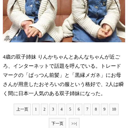
4歳の双子姉妹 りんかちゃんとあんなちゃんが近ご
ろ、インターネットで話題を呼んでいる。トレード
マークの「ぱっつん前髪」と「黒縁メガネ」にお母
さんが用意したおそろいの服という格好で、2人は瞬
く間に日本一人気のある双子姉妹になった。
上一页
1
2
3
4
5
6
7
8
9
10
下一页
>>|