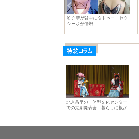
モスクワの美術館が猫ドアマン
李克強総理、オーストラリアの
を採用 観光客に人気
ターンブル首相と中豪首相年度
会談を行い