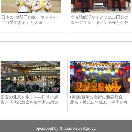
激萌！赤ちゃんと名画の完璧的
コービーの引退試合：レイ
な融合
ズはジャズに勝ち
Sponsored by Xinhua News Agency.