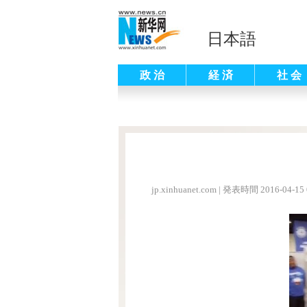
日本語
政 治
経 済
社 会
jp.xinhuanet.com
|
発表時間 2016-04-15 