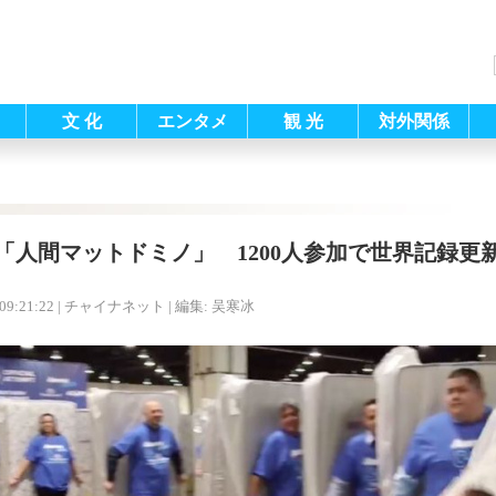
文 化
エンタメ
観 光
対外関係
「人間マットドミノ」 1200人参加で世界記録更
09:21:22
| チャイナネット |
編集: 吴寒冰