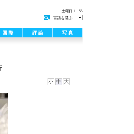
土曜日 11
55
国 際
評 論
写 真
新
小
中
大