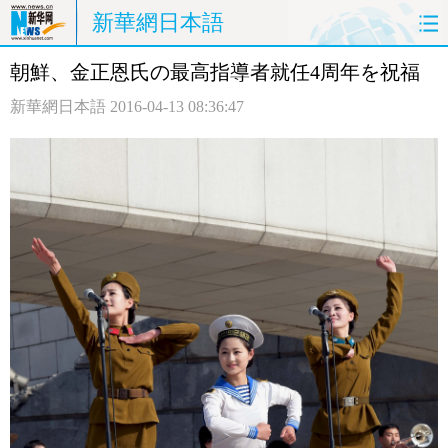
新華網日本語
朝鮮、金正恩氏の最高指導者就任4周年を祝福
ホームページ
政治
経済
新華網日本語
2016-04-13 08:36:47
社会
文化
エンタメ
観光
評論
写真
中日対訳