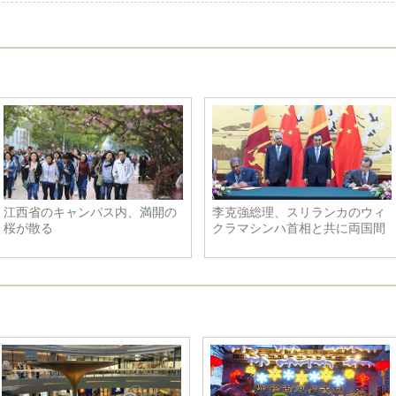
江西省のキャンパス内、満開の
李克強総理、スリランカのウィ
桜が散る
クラマシンハ首相と共に両国間
協力文書の調印に立ち会った