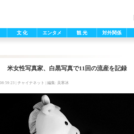
文 化
エンタメ
観 光
対外関係
米女性写真家、白黒写真で11回の流産を記録
08:59:23
| チャイナネット |
編集: 吴寒冰