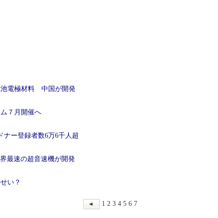
電池電極材料 中国が開発
ラム７月開催へ
ドナー登録者数6万6千人超
世界最速の超音速機が開発
のせい？
1
2
3
4
5
6
7