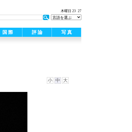
木曜日 23
27
国 際
評 論
写 真
小
中
大