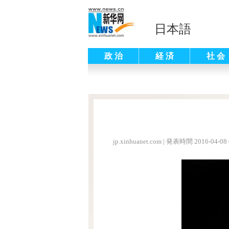
日本語
政 治
経 済
社 会
jp.xinhuanet.com
|
発表時間 2016-04-08 