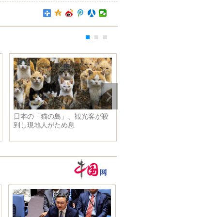
日本の「猫の島」、観光客が殺
康熙帝の白檀製玉璽「敬天勤
到し現地人がため息
民」 9260万HKドルで落札