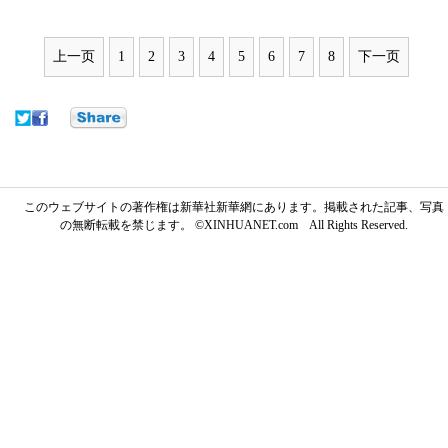
上一页
1
2
3
4
5
6
7
8
下一页
このウェブサイトの著作権は新華社新華網にあります。掲載された記事、写真
の無断転載を禁じます。 ©XINHUANET.com All Rights Reserved.