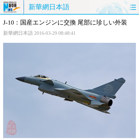
新華網日本語
J-10：国産エンジンに交換 尾部に珍しい外装
ホームページ
政治
経済
新華網日本語
2016-03-29 08:48:41
社会
文化
エンタメ
観光
評論
写真
中日対訳