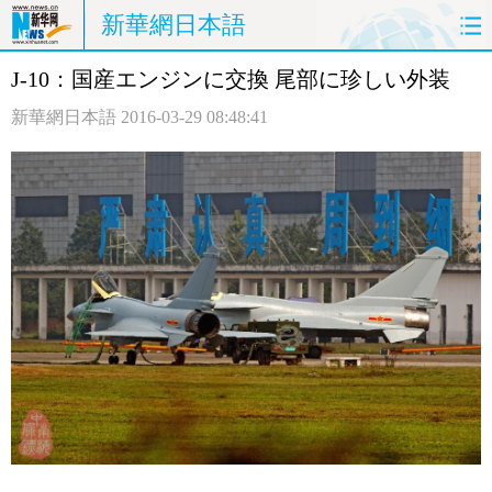
新華網日本語
J-10：国産エンジンに交換 尾部に珍しい外装
ホームページ
政治
経済
新華網日本語
2016-03-29 08:48:41
社会
文化
エンタメ
観光
評論
写真
中日対訳