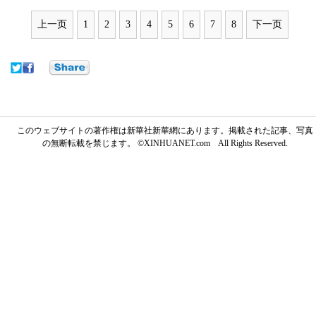
上一页
1
2
3
4
5
6
7
8
下一页
このウェブサイトの著作権は新華社新華網にあります。掲載された記事、写真
の無断転載を禁じます。 ©XINHUANET.com All Rights Reserved.