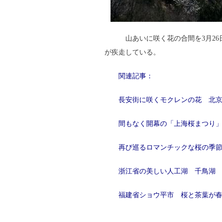
山あいに咲く花の合間を3月26
が疾走している。
関連記事：
長安街に咲くモクレンの花 北
間もなく開幕の「上海桜まつり
再び巡るロマンチックな桜の季
浙江省の美しい人工湖 千鳥湖
福建省ショウ平市 桜と茶葉が