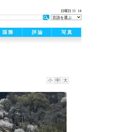
日曜日 11
14
国 際
評 論
写 真
小
中
大