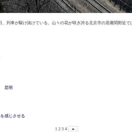
日、列車が駆け抜けている。山々の花が咲き誇る北京市の居庸関附近で
京
」
節 昆明
春を感じさせる
1
2
3
4