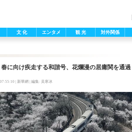
文 化
エンタメ
観 光
対外関係
春に向け疾走する和諧号、花爛漫の居庸関を通過
07:55:10
| 新華網 |
編集: 吴寒冰