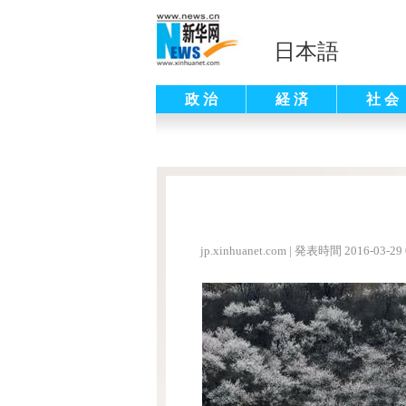
日本語
政 治
経 済
社 会
jp.xinhuanet.com
|
発表時間 2016-03-29 