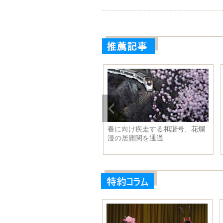
春に向け疾走する和諧号、花爛
漫の居庸関を通過