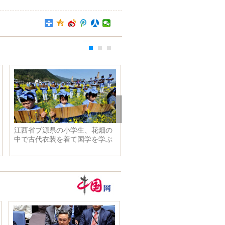
江西省ブ源県の小学生、花畑の
朝鮮、最大規模の火力打撃訓
中で古代衣装を着て国学を学ぶ
を実施