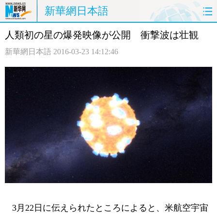
新華網日本語
人類初の星の爆発映像が公開 衝撃波は壮観
ホームページ
政治
経済
新華網日本語
2016-03-23 14:12:46
社会
文化
エンタメ
観光
評論
写真
中日対訳
3月22日に伝えられたところによると、米航空宇宙