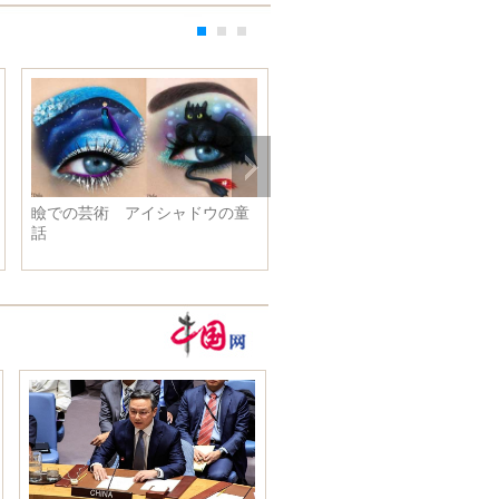
瞼での芸術 アイシャドウの童
新華社の蔡名照社長、 上海
話
機構のヌルガリエフ事務総長
会見