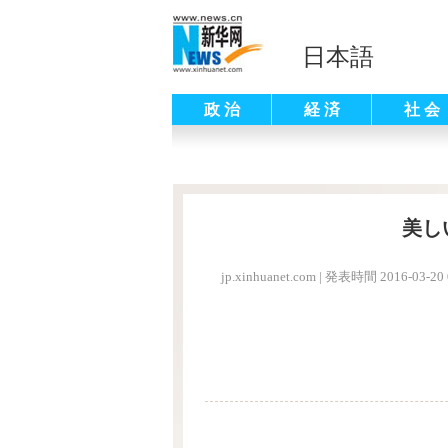
日本語
政 治
経 済
社 会
美し
jp.xinhuanet.com
|
発表時間 2016-03-20 