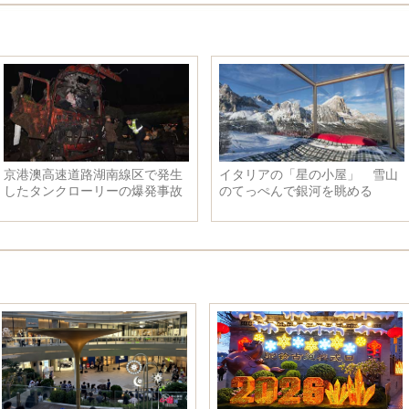
京港澳高速道路湖南線区で発生
イタリアの「星の小屋」 雪山
したタンクローリーの爆発事故
のてっぺんで銀河を眺める
が既に死亡者2人負傷者2人を齎
し