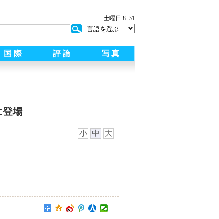
土曜日 8
52
国 際
評 論
写 真
に登場
小
中
大