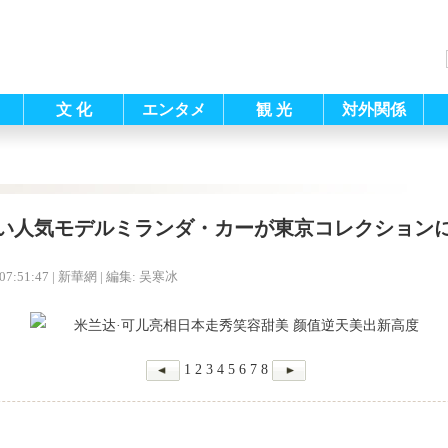
文 化
エンタメ
観 光
対外関係
い人気モデルミランダ・カーが東京コレクション
07:51:47
| 新華網 |
編集: 吴寒冰
1
2
3
4
5
6
7
8