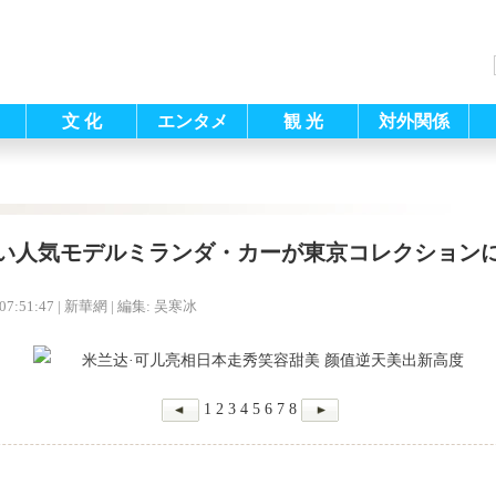
文 化
エンタメ
観 光
対外関係
い人気モデルミランダ・カーが東京コレクション
07:51:47
| 新華網 |
編集: 吴寒冰
1
2
3
4
5
6
7
8