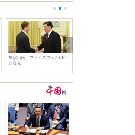
劉雲山氏、フェイスブックCEO
ロシア旅客機墜落事故、62人
と会見
亡