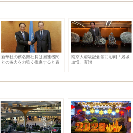
新華社の蔡名照社長は国連機関
南京大虐殺記念館に彫刻「屠城
との協力を力強く推進すると表
血恨」寄贈
示