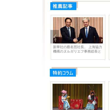
での芸術 アイシャドウの童
新華社の蔡名照社長、 上海協力
機構のヌルガリエフ事務総長と
会見