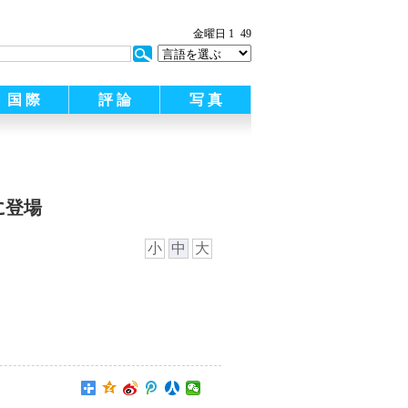
金曜日 1
49
国 際
評 論
写 真
に登場
小
中
大