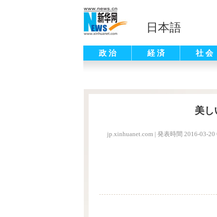
日本語
政 治
経 済
社 会
美し
jp.xinhuanet.com
|
発表時間 2016-03-20 