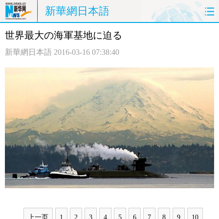
新華網日本語
世界最大の海軍基地に迫る
ホームページ
政治
経済
新華網日本語
2016-03-16 07:38:40
社会
文化
エンタメ
観光
評論
写真
中日対訳
上一页
1
2
3
4
5
6
7
8
9
10