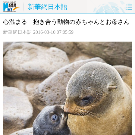
新華網日本語
心温まる 抱き合う動物の赤ちゃんとお母さん
ホームページ
政治
経済
新華網日本語
2016-03-10 07:05:59
社会
文化
エンタメ
観光
評論
写真
中日対訳