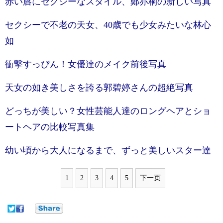
赤い唇にセクシーなスタイル、鄭亦桐の新しい写真
セクシーで不老の天女、40歳でも少女みたいな林心
如
衝撃すっぴん！女優達のメイク前後写真
天女の如き美しさを誇る郭碧婷さんの超絶写真
どっちが美しい？女性芸能人達のロングヘアとショ
ートヘアの比較写真集
幼い頃から大人になるまで、ずっと美しいスター達
1
2
3
4
5
下一页