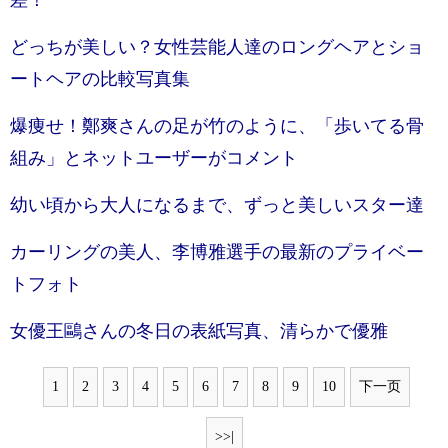
差！
どっちが美しい？女性芸能人達のロングヘアとショ
ートヘアの比較写真集
爆痩せ！鄭爽さんの足が竹のように、「歩いてる骨
組み」とネットユーザーがコメント
幼い頃から大人になるまで、ずっと美しいスター達
カーリングの美人、李博雅選手の最新のプライベー
トフォト
女優王鷗さんの冬日の表紙写真、清らかで優雅
1
2
3
4
5
6
7
8
9
10
下一页
>>|