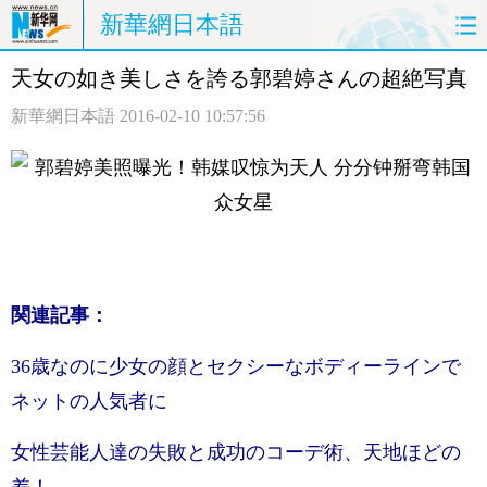
新華網日本語
天女の如き美しさを誇る郭碧婷さんの超絶写真
ホームページ
政治
経済
新華網日本語
2016-02-10 10:57:56
社会
文化
エンタメ
観光
評論
写真
中日対訳
関連記事：
36歳なのに少女の顔とセクシーなボディーラインで
ネットの人気者に
女性芸能人達の失敗と成功のコーデ術、天地ほどの