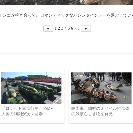
インコが抱き合って、ロマンティックなバレンタインデーを過ごしてい
1
2
3
4
5
6
7
8
わせる天の川の美景 ア
中国人の日本観光熱が続き 日
外国
の銀河
本の商店は春節販促活動