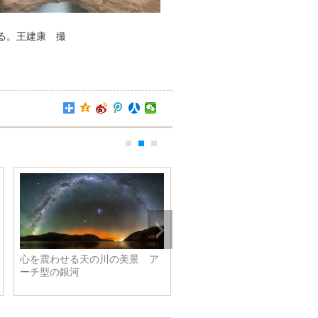
る。王建康 撮
美女、狼と親密にキッス
ディズニーの城 現実世界のエ
デン