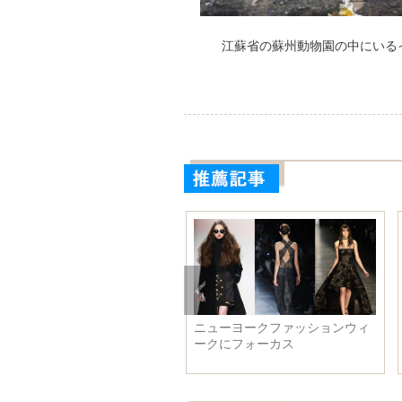
江蘇省の蘇州動物園の中にいる
軍進行曲』のMV
韓国軍、朝鮮のミサイル推進体
心を震
が次々登場
の残骸らしき物を発見
ーチ型