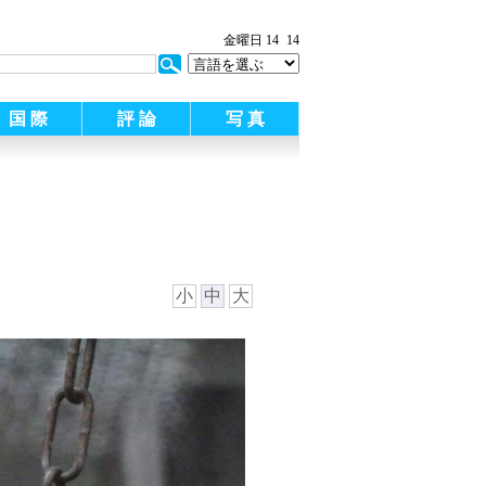
金曜日 14
14
国 際
評 論
写 真
小
中
大