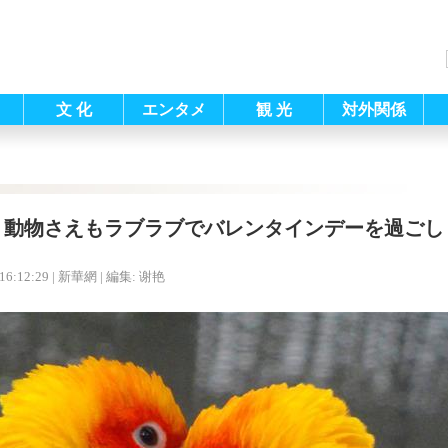
文 化
エンタメ
観 光
対外関係
動物さえもラブラブでバレンタインデーを過ごし
16:12:29
| 新華網 |
編集: 谢艳