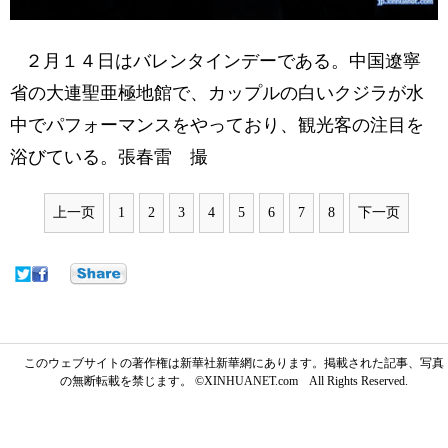
２月１４日はバレンタインデーである。中国遼寧
省の大連聖亜極地館で、カップルの白いクジラが水
中でパフォーマンスをやっており、観光客の注目を
浴びている。張春雷 撮
上一页
1
2
3
4
5
6
7
8
下一页
このウェブサイトの著作権は新華社新華網にあります。掲載された記事、写真
の無断転載を禁じます。 ©XINHUANET.com All Rights Reserved.