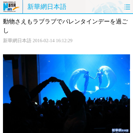
新華網日本語
動物さえもラブラブでバレンタインデーを過ご
ホームページ
政治
経済
し
社会
文化
エンタメ
新華網日本語
2016-02-14 16:12:29
観光
評論
写真
中日対訳