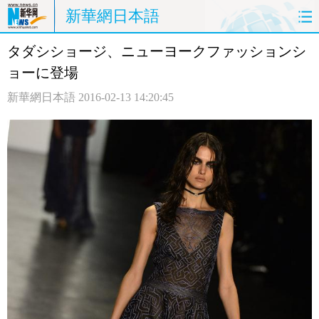
新華網日本語
タダシショージ、ニューヨークファッションシ
ホームページ
政治
経済
ョーに登場
社会
文化
エンタメ
新華網日本語
2016-02-13 14:20:45
観光
評論
写真
中日対訳