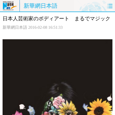
新華網日本語
日本人芸術家のボディアート まるでマジック
ホームページ
政治
経済
新華網日本語
2016-02-08 16:51:33
社会
文化
エンタメ
観光
評論
写真
中日対訳