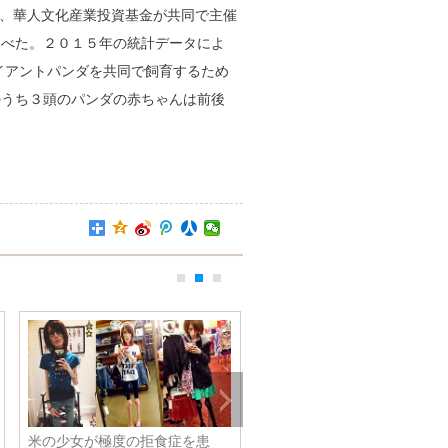
、華人文化産業投資基金が共同で主催
述べた。２０１５年の統計データによ
イアントパンダを共同で飼育するため
のうち３頭のパンダの赤ちゃんは前後
びっくり！私の服と同じ？？