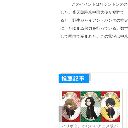
このイベントはワシントンのス
した。崔天凱駐米中国大使が祝辞で
ると、野生ジャイアントパンダの推定
に、たゆまぬ努力を行っている。数
して園内で産まれた。この状況は中
の少女が極度の拒食症を患
85歳のお爺さんの素敵な写真、