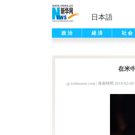
日本語
政 治
経 済
社 会
在米
jp.xinhuanet.com
|
発表時間 2016-02-06 