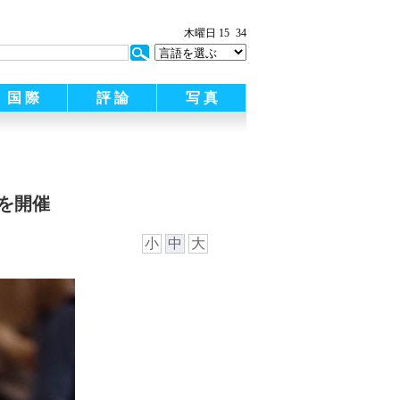
木曜日 15
34
国 際
評 論
写 真
を開催
小
中
大