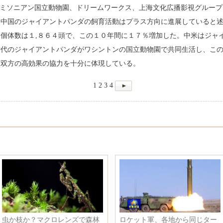
ミソニアン国立動物園、ドリームワークス、上海文化広播影視グループ
、中国のジャイアントパンダの飼育活動はプラス方向に進展していると
個体数は１,８６４頭で、この１０年間に１７％増加した。中米はジャ
世代のジャイアントパンダがワシントンの国立動物園で共同生活し、こ
米双方の高効果の協力を十分に体現している。
1
2
3
4
李克強総理は外国専門家と新春
男優陸毅と奥様鮑蕾が20年も相