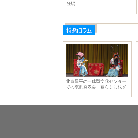
、体重が僅か18キロ
世界でも有名に