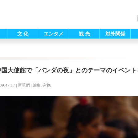
文 化
エンタメ
観 光
対外関係
中国大使館で「パンダの夜」とのテーマのイベント
09:47:17
| 新華網 |
編集: 谢艳