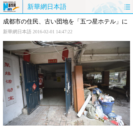
新華網日本語
成都市の住民、古い団地を「五つ星ホテル」に
ホームページ
政治
経済
新華網日本語
2016-02-01 14:47:22
社会
文化
エンタメ
観光
評論
写真
中日対訳