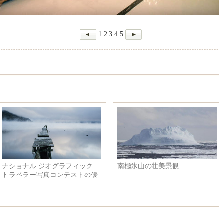
1
2
3
4
5
ナショナル ジオグラフィック
南極氷山の壮美景観
トラベラー写真コンテストの優
秀作品