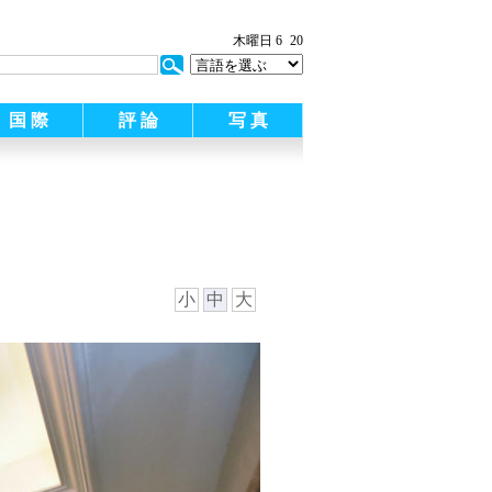
木曜日 6
20
国 際
評 論
写 真
小
中
大