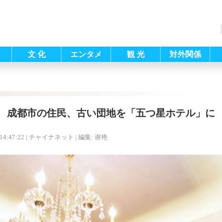
文 化
エンタメ
観 光
対外関係
成都市の住民、古い団地を「五つ星ホテル」に
14:47:22
| チャイナネット |
編集: 谢艳