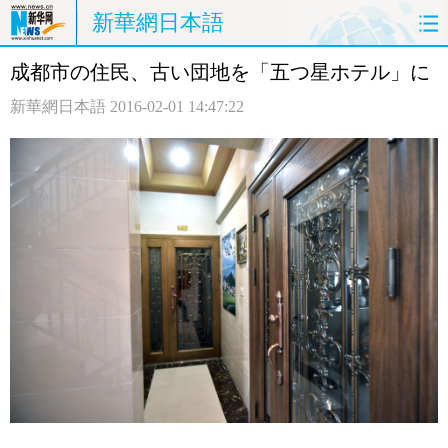
新華網日本語
成都市の住民、古い団地を「五つ星ホテル」に
ホームページ
政治
経済
新華網日本語
2016-02-01 14:47:22
社会
文化
エンタメ
観光
評論
写真
中日対訳