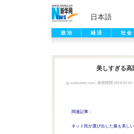
日本語
政 治
経 済
社 会
美しすぎる高
jp.xinhuanet.com
|
発表時間 2016-02-01 
関連記事：
ネット民が選び出した最も美しい