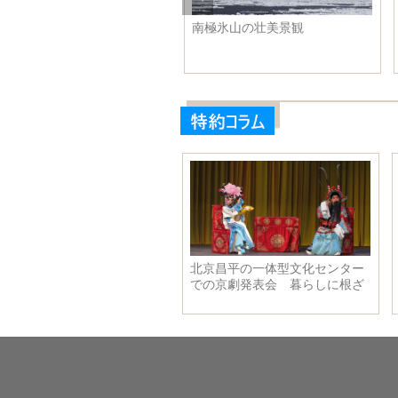
 女神
美しすぎる高園園の新ヘアスタ
虹色の服でファッシ
イル ショットヘアに似合うと
ティストに変身
似合わない人