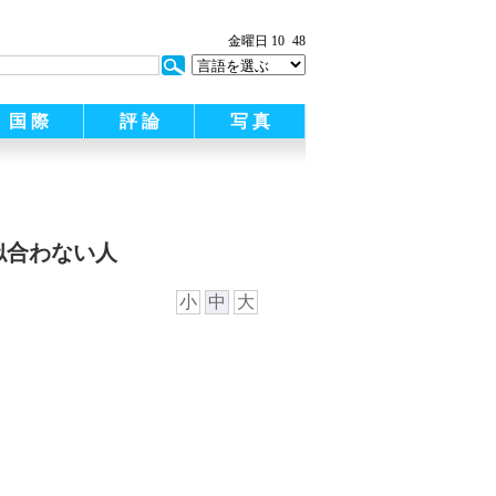
:
金曜日 10
48
国 際
評 論
写 真
と似合わない人
小
中
大