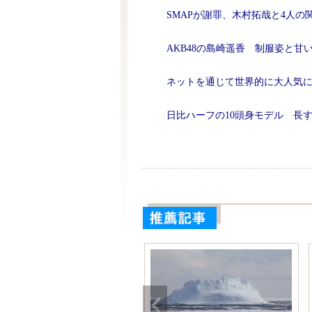
SMAPが謝罪、木村拓哉と4人の
AKB48の島崎遥香 制服姿と甘
ネットを通じて世界的に大人気
日比ハーフの10頭身モデル 長