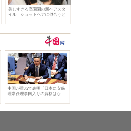
どこでも眠り込
深センのソフトベンチャー、
「90後」6人に車をプレゼント