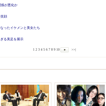
関係が悪化か
い笑顔
になったイケメンと美女たち
すぎる美足を展示
1
2
3
4
5
6
7
8
9
10
>>|