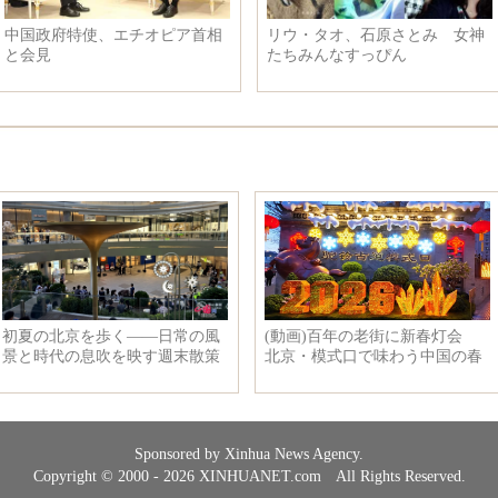
ョン・アー
フィギュアスケートの女子シン
激萌！いつでも
グル・フリースケーティング、
んだ子供達
李子君さんが優勝
Sponsored by Xinhua News Agency.
Copyright © 2000 - 2026 XINHUANET.com All Rights Reserved.