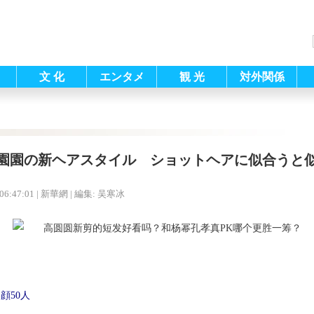
文 化
エンタメ
観 光
対外関係
園園の新ヘアスタイル ショットヘアに似合う
06:47:01
| 新華網 |
編集: 吴寒冰
顔50人