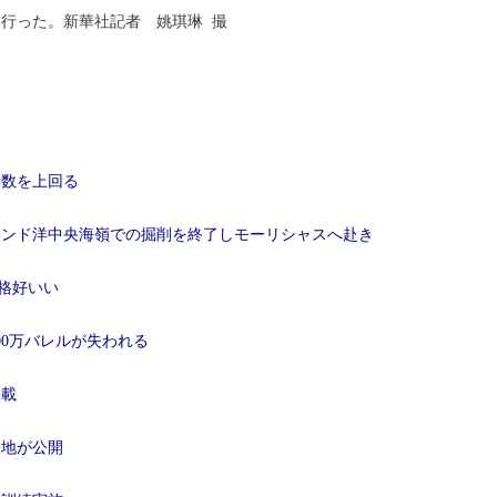
行った。新華社記者 姚琪琳 撮
者数を上回る
インド洋中央海嶺での掘削を終了しモーリシャスへ赴き
も格好いい
00万バレルが失われる
掲載
基地が公開