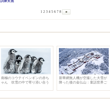
で訓練実施
1
2
3
4
5
6
7
8
南極のコウテイペンギンの赤ち
新華網無人機が空撮した大雪が
ゃん 吹雪の中で寄り添い合う
降った後の金仏山：童話世界ご
とき