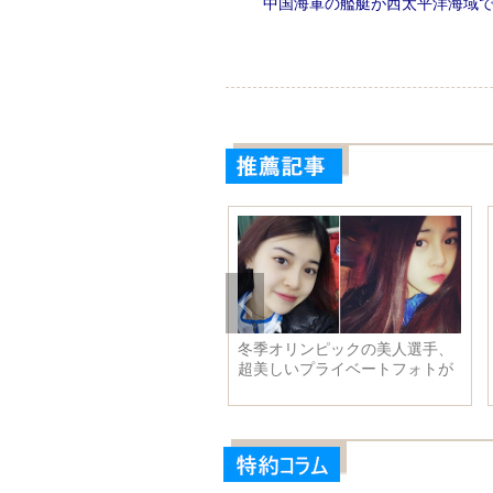
中国海軍の艦艇が西太平洋海域
015年の中国財政収入15兆元超
冬季オリンピックの美人選手、
る 1988年以来の低い伸びに
超美しいプライベートフォトが
公開