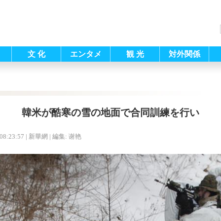
文 化
エンタメ
観 光
対外関係
韓米が酷寒の雪の地面で合同訓練を行い
08:23:57
| 新華網 |
編集: 谢艳