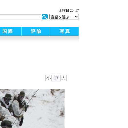
:
木曜日 20
57
国 際
評 論
写 真
小
中
大