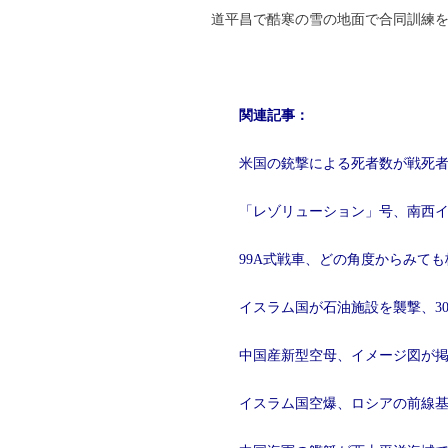
道平昌で酷寒の雪の地面で合同訓練を
関連記事：
米国の銃撃による死者数が戦死
「レゾリューション」号、南西
99A式戦車、どの角度からみて
イスラム国が石油施設を襲撃、3
中国産新型空母、イメージ図が
イスラム国空爆、ロシアの前線