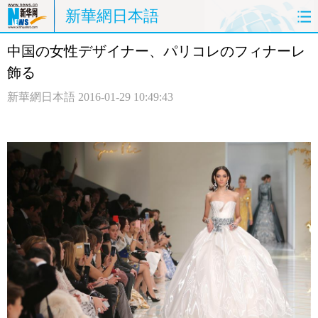
新華網日本語
中国の女性デザイナー、パリコレのフィナーレ
ホームページ
政治
経済
飾る
社会
文化
エンタメ
新華網日本語
2016-01-29 10:49:43
観光
評論
写真
中日対訳