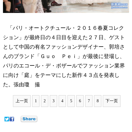
「パリ・オートクチュール・２０１６春夏コレク
ション」が最終日の４日目を迎えた２７日、ゲスト
として中国の有名ファッションデザイナー、郭培さ
んのブランド「Ｇｕｏ Ｐｅｉ」が最後に登場し、
パリのエコール・デ・ボザールでファッション業界
に向け「庭」をテーマにした新作４３点を発表し
た。張由瓊 撮
上一页
1
2
3
4
5
6
7
8
下一页