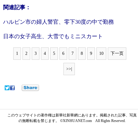
関連記事：
ハルビン市の婦人警官、零下30度の中で勤務
日本の女子高生、大雪でもミニスカート
1
2
3
4
5
6
7
8
9
10
下一页
>>|
このウェブサイトの著作権は新華社新華網にあります。掲載された記事、写真
の無断転載を禁じます。 ©XINHUANET.com All Rights Reserved.