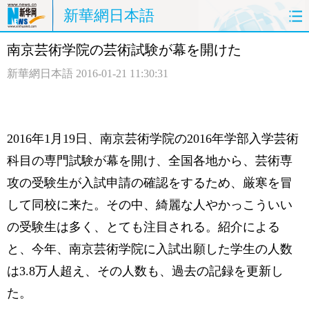
新華網日本語
南京芸術学院の芸術試験が幕を開けた
ホームページ
政治
経済
新華網日本語
2016-01-21 11:30:31
社会
文化
エンタメ
観光
評論
写真
2016年1月19日、南京芸術学院の2016年学部入学芸術
中日対訳
科目の専門試験が幕を開け、全国各地から、芸術専
攻の受験生が入試申請の確認をするため、厳寒を冒
して同校に来た。その中、綺麗な人やかっこういい
の受験生は多く、とても注目される。紹介による
と、今年、南京芸術学院に入試出願した学生の人数
は3.8万人超え、その人数も、過去の記録を更新し
た。