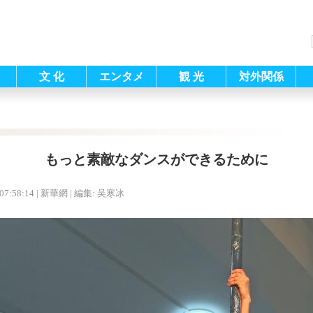
文 化
エンタメ
観 光
対外関係
もっと素敵なダンスができるために
07:58:14
| 新華網 |
編集: 吴寒冰