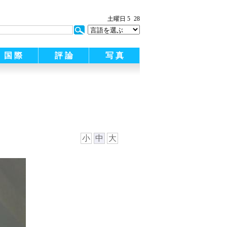
:
土曜日 5
28
国 際
評 論
写 真
小
中
大