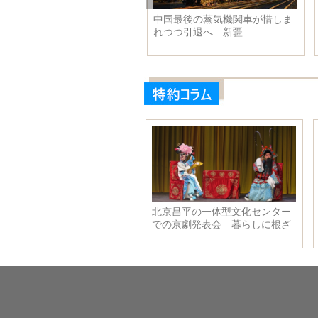
中国最後の蒸気機関車が惜しま
インドネシアのブロモ山で噴火
れつつ引退へ 新疆
続く 火山灰が200Mまで上がる