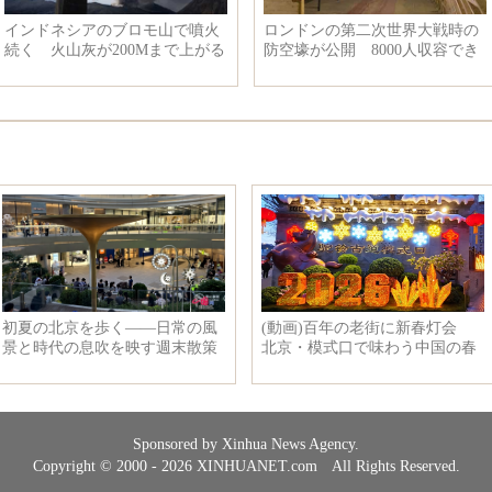
ロンドンの第二次世界大戦時の
ワールドワイドニューハーフの
防空壕が公開 8000人収容でき
美人コンテスト
る広さ
Sponsored by Xinhua News Agency.
Copyright © 2000 - 2026 XINHUANET.com All Rights Reserved.