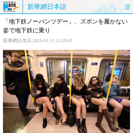
新華網日本語
「地下鉄ノーパンツデー」、ズボンを履かない
ホームページ
政治
経済
姿で地下鉄に乗り
社会
文化
エンタメ
新華網日本語
2016-01-11 11:28:43
観光
評論
写真
中日対訳