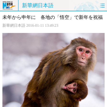
新華網日本語
未年から申年に 各地の「悟空」で新年を祝福
ホームページ
政治
経済
新華網日本語
2016-01-11 13:49:23
社会
文化
エンタメ
観光
評論
写真
中日対訳