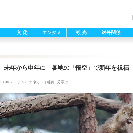
文 化
エンタメ
観 光
対外関係
未年から申年に 各地の「悟空」で新年を祝福
13:49:23
| チャイナネット |
編集: 吴寒冰