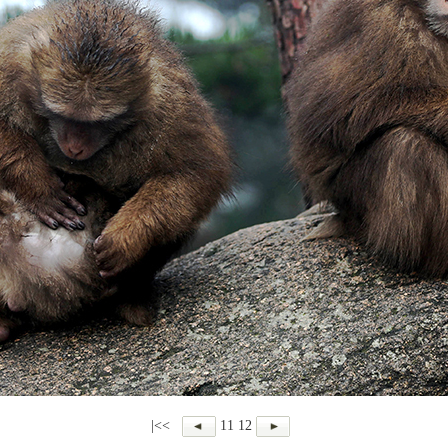
|<<
11
12