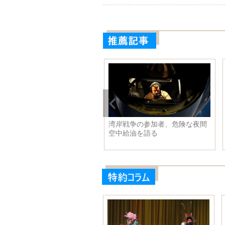
近平主席は軍事委員会機関各
湾岸戦争の参加者、危険な夜間
門の責任者と会見
空中給油を語る