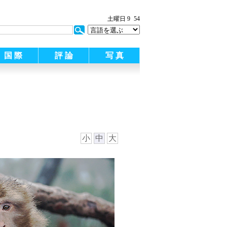
土曜日 9
54
国 際
評 論
写 真
小
中
大