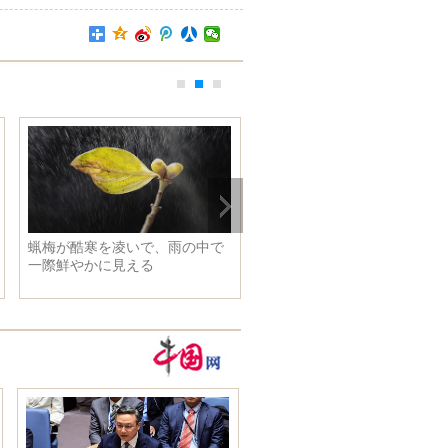
蝋梅が酷寒を凌いで、雨の中で
新疆のアルタイ市、樹氷美景
一際鮮やかに見える
現れる