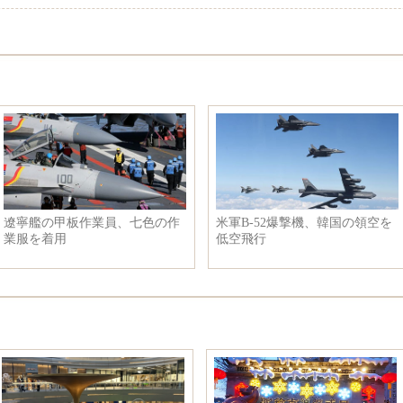
遼寧艦の甲板作業員、七色の作
米軍B-52爆撃機、韓国の領空を
業服を着用
低空飛行