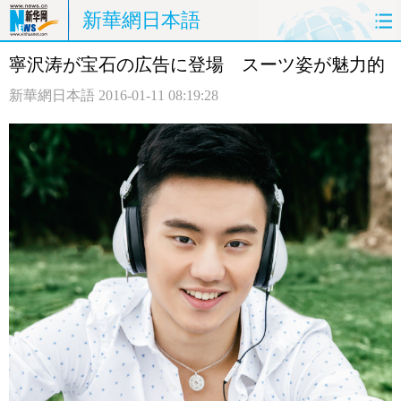
新華網日本語
寧沢涛が宝石の広告に登場 スーツ姿が魅力的
ホームページ
政治
経済
新華網日本語
2016-01-11 08:19:28
社会
文化
エンタメ
観光
評論
写真
中日対訳