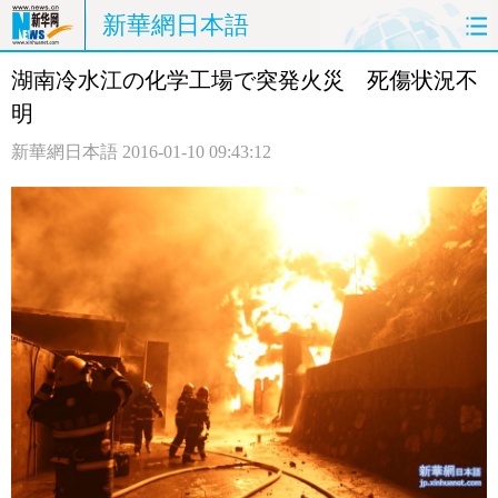
新華網日本語
湖南冷水江の化学工場で突発火災 死傷状況不
ホームページ
政治
経済
明
社会
文化
エンタメ
新華網日本語
2016-01-10 09:43:12
観光
評論
写真
中日対訳