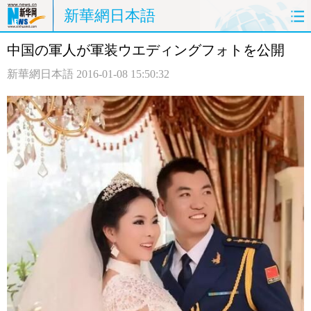
新華網日本語
中国の軍人が軍装ウエディングフォトを公開
ホームページ
政治
経済
新華網日本語
2016-01-08 15:50:32
社会
文化
エンタメ
観光
評論
写真
中日対訳