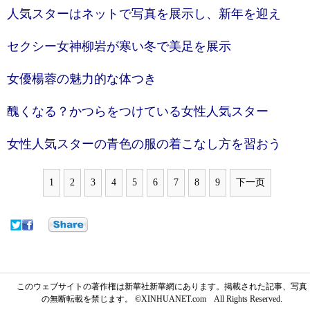
人気スターはネットで写真を展示し、新年を迎え
セクシー女神柳岩が寒い冬で美足を展示
女優楊蓉の魅力的な体つき
醜くなる？かつらをつけている女性人気スター
女性人気スターの青色の服の着こなし方を習おう
1
2
3
4
5
6
7
8
9
下一页
このウェブサイトの著作権は新華社新華網にあります。掲載された記事、写真
の無断転載を禁じます。 ©XINHUANET.com All Rights Reserved.