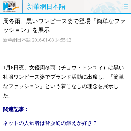
新華網日本語
周冬雨、黒いワンピース姿で登場「簡単なファ
ホームページ
政治
経済
ッション」を展示
社会
文化
エンタメ
新華網日本語
2016-01-08 14:55:12
観光
評論
写真
中日対訳
1月6日夜、女優周冬雨（チョウ・ドンユィ）は黒い
礼服ワンピース姿でブランド活動に出席し、「簡単
なファッション」という着こなしの理念を展示し
た。
関連記事：
ネットの人気者は皆腹筋の鍛えが好き？