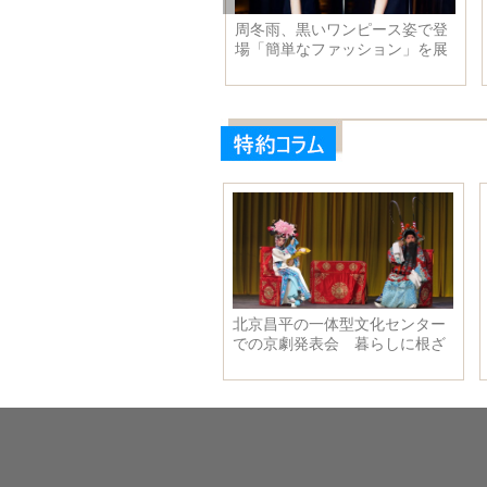
2015年の最もすばらしい発明
外国メディアが選ぶ2015年ベス
は？
ト・ストリートスナップ