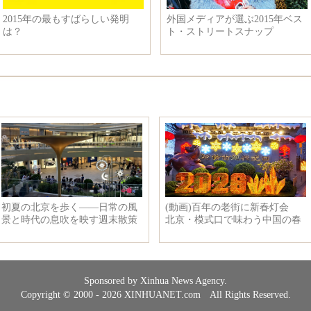
テニスのカタール・オープン:ナ
小学生の「世界の名画真似ショ
ダル選手は準々決勝に進んだ
ー」 演技派ばかり！
Sponsored by Xinhua News Agency.
Copyright © 2000 - 2026 XINHUANET.com All Rights Reserved.