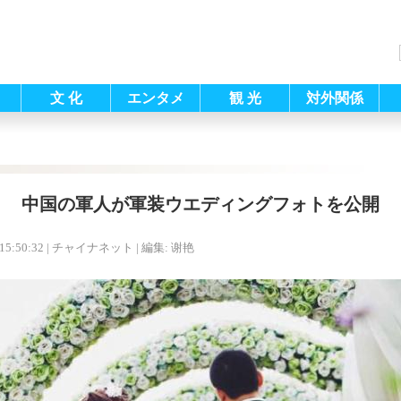
文 化
エンタメ
観 光
対外関係
中国の軍人が軍装ウエディングフォトを公開
15:50:32
| チャイナネット |
編集: 谢艳