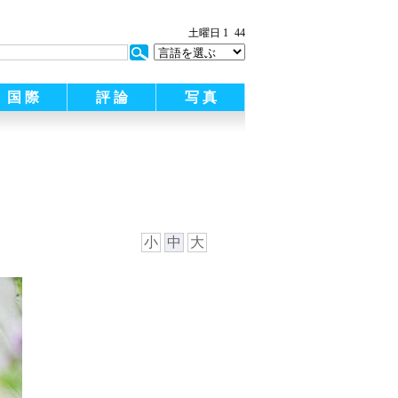
土曜日 1
44
国 際
評 論
写 真
小
中
大