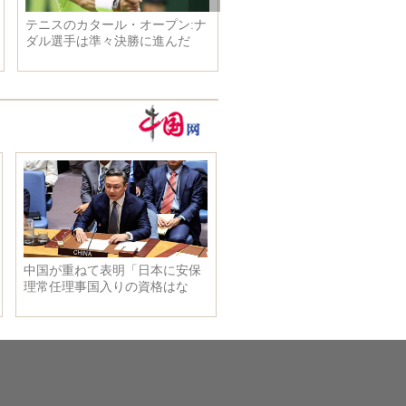
ワシントン国立動物園のパンダ
2015年に最も注目された10
「 ベイベイ」が健康診断
器、中国のミサイル東風が
に