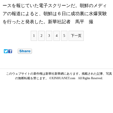
ースを報じていた電子スクリーンだ。
朝鮮のメディ
アの報道によると、朝鮮は６日に成功裏に水爆実験
を行ったと発表した。新華社記者 馬平 撮
1
2
3
4
5
下一页
このウェブサイトの著作権は新華社新華網にあります。掲載された記事、写真
の無断転載を禁じます。 ©XINHUANET.com All Rights Reserved.