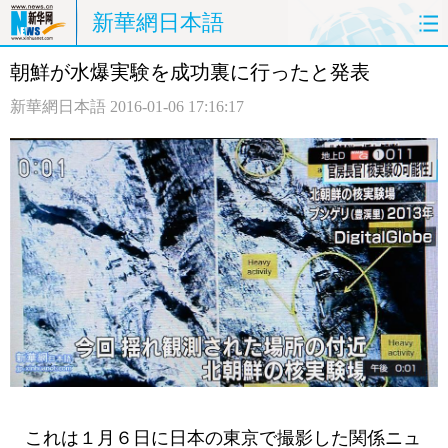
新華網日本語
朝鮮が水爆実験を成功裏に行ったと発表
ホームページ
政治
経済
新華網日本語
2016-01-06 17:16:17
社会
文化
エンタメ
観光
評論
写真
中日対訳
これは１月６日に日本の東京で撮影した関係ニュ