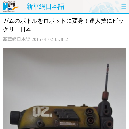
新華網日本語
ガムのボトルをロボットに変身！達人技にビッ
ホームページ
政治
経済
クリ 日本
社会
文化
エンタメ
新華網日本語
2016-01-02 13:38:21
観光
評論
写真
中日対訳