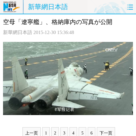
新華網日本語
空母「遼寧艦」、格納庫内の写真が公開
ホームページ
政治
経済
新華網日本語
2015-12-30 15:36:48
社会
文化
エンタメ
観光
評論
写真
中日対訳
上一页
1
2
3
4
5
6
下一页