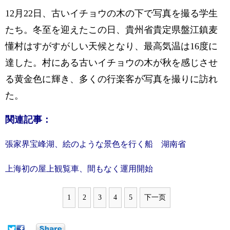
12月22日、古いイチョウの木の下で写真を撮る学生
たち。冬至を迎えたこの日、貴州省貴定県盤江鎮麦
懂村はすがすがしい天候となり、最高気温は16度に
達した。村にある古いイチョウの木が秋を感じさせ
る黄金色に輝き、多くの行楽客が写真を撮りに訪れ
た。
関連記事：
張家界宝峰湖、絵のような景色を行く船 湖南省
上海初の屋上観覧車、間もなく運用開始
1
2
3
4
5
下一页