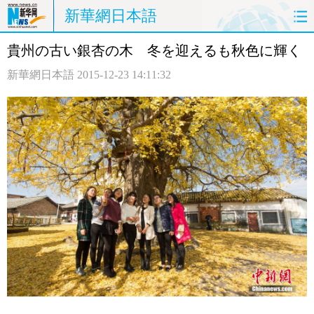
新華網日本語
貴州の古い銀杏の木 冬を迎えるも秋色に輝く
ホームページ
政治
経済
新華網日本語
2015-12-23 14:11:32
社会
文化
エンタメ
観光
評論
写真
中日対訳