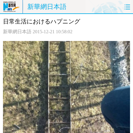
新華網日本語
日常生活におけるハプニング
ホームページ
政治
経済
新華網日本語
2015-12-21 10:58:02
社会
文化
エンタメ
観光
評論
写真
中日対訳