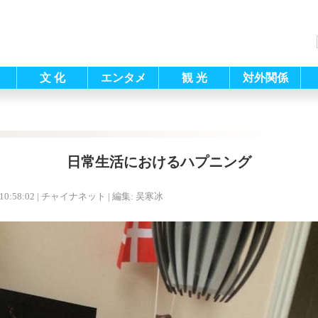
文 化
エンタメ
観 光
対外関係
日常生活におけるハプニング
10:58:02
| チャイナネット |
編集: 吴寒冰