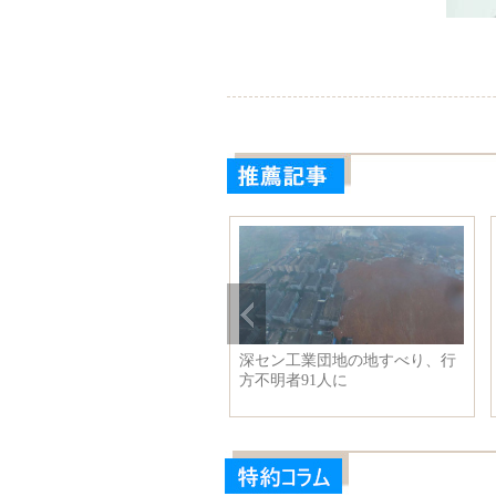
南省洛陽、「インターネット
深セン工業団地の地すべり、行
ラス」の力を借りてスマート
方不明者91人に
光のモデルを作り出す