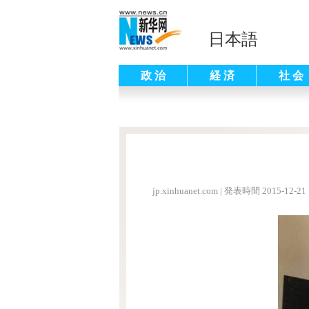
日本語
政 治
経 済
社 会
jp.xinhuanet.com
|
発表時間 2015-12-21 