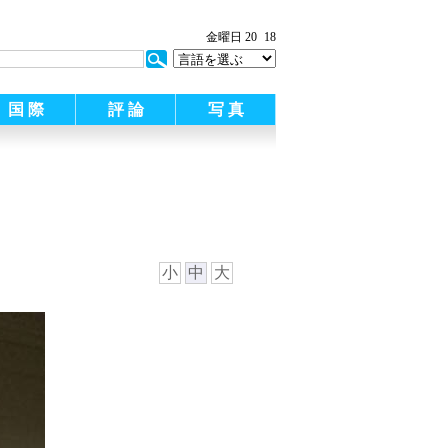
金曜日 20
18
国 際
評 論
写 真
小
中
大