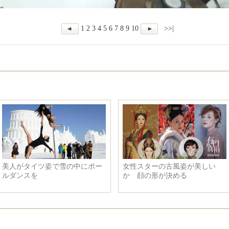
1
2
3
4
5
6
7
8
9
10
>>|
美人がタイツ姿で雪の中にポー
女性スターの古風姿が美しい
ルダンスを
か 顔の形が決める